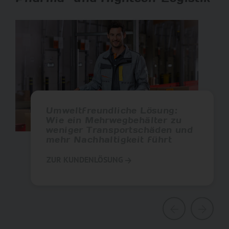
Umweltfreundliche Lösung:
Wie ein Mehrwegbehälter zu
weniger Transportschäden und
mehr Nachhaltigkeit führt
ZUR KUNDENLÖSUNG