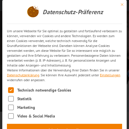
Mit di
Kontakt aufnehmen
DE
Datenschutz-Präferenz
Um unsere Webseite für Sie optimal zu gestalten und fortlaufend verbessern zu
Pharmalogistik und
können, verwenden wir Cookies und andere Technologien. Es werden zum
einen Cookies verwendet, welche technisch notwendig für die
Healthcare Logistik
Grundfunktionen der Webseite sind. Daneben können Analyse-Cookies
verwendet werden, um diese Website für Sie so interessant wie möglich zu
gestalten und Ihre Erfahrung zu verbessern. Personenbezogene Daten können
verarbeitet werden (z. B. IP-Adressen), z. B. für personalisierte Anzeigen und
ANGEBOT ANFORDERN
Inhalte oder Anzeigen- und Inhaltsmessung.
Weitere Informationen über die Verwendung Ihrer Daten finden Sie in unserer
Datenschutzerklärung
.
Sie können Ihre Auswahl jederzeit unter
Einstellungen
widerrufen oder anpassen.
MEHR ERFAHREN
Es folgt eine Liste der Service-Gruppen, für die eine Einwilli
Technisch notwendige Cookies
Statistik
Marketing
Video & Social Media
Logistikexperte für die