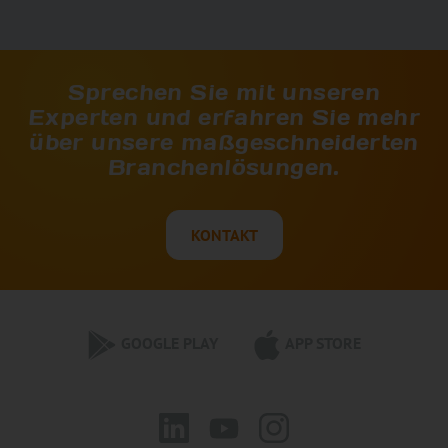
Sprechen Sie mit unseren
Experten und erfahren Sie mehr
über unsere maßgeschneiderten
Branchenlösungen.
KONTAKT
GOOGLE PLAY
APP STORE