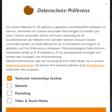
Mit di
Kontakt aufnehmen
DE
Datenschutz-Präferenz
Um unsere Webseite für Sie optimal zu gestalten und fortlaufend verbessern zu
EURODIS
können, verwenden wir Cookies und andere Technologien. Es werden zum
einen Cookies verwendet, welche technisch notwendig für die
Europa-Distribution mit
Grundfunktionen der Webseite sind. Daneben können Analyse-Cookies
verwendet werden, um diese Website für Sie so interessant wie möglich zu
intelligenter Mengen- und
gestalten und Ihre Erfahrung zu verbessern. Personenbezogene Daten können
verarbeitet werden (z. B. IP-Adressen), z. B. für personalisierte Anzeigen und
Retourensteuerung
Inhalte oder Anzeigen- und Inhaltsmessung.
Weitere Informationen über die Verwendung Ihrer Daten finden Sie in unserer
Datenschutzerklärung
.
Sie können Ihre Auswahl jederzeit unter
Einstellungen
widerrufen oder anpassen.
MEHR ERFAHREN
Es folgt eine Liste der Service-Gruppen, für die eine Einwilli
Technisch notwendige Cookies
Statistik
Marketing
Video & Social Media
DIE HERAUSFORDERUNG