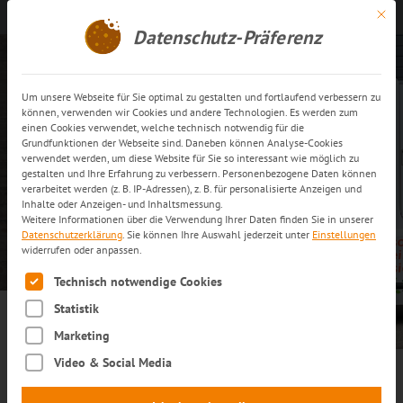
Mit di
Kontakt aufnehmen
DE
Datenschutz-Präferenz
Um unsere Webseite für Sie optimal zu gestalten und fortlaufend verbessern zu
können, verwenden wir Cookies und andere Technologien. Es werden zum
einen Cookies verwendet, welche technisch notwendig für die
Grundfunktionen der Webseite sind. Daneben können Analyse-Cookies
verwendet werden, um diese Website für Sie so interessant wie möglich zu
Environment
gestalten und Ihre Erfahrung zu verbessern. Personenbezogene Daten können
verarbeitet werden (z. B. IP-Adressen), z. B. für personalisierte Anzeigen und
Inhalte oder Anzeigen- und Inhaltsmessung.
Weitere Informationen über die Verwendung Ihrer Daten finden Sie in unserer
Datenschutzerklärung
.
Sie können Ihre Auswahl jederzeit unter
Einstellungen
MEHR ERFAHREN
widerrufen oder anpassen.
Es folgt eine Liste der Service-Gruppen, für die eine Einwilli
Technisch notwendige Cookies
Statistik
Marketing
Video & Social Media
trans-o-flex im Wandel: Unsere