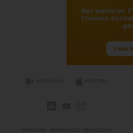
Bei weiteren 
Themen kontak
ge
E-MAIL S
GOOGLE PLAY
APP STORE
IMPRESSUM
DATENSCHUTZ
RECHTLICHES