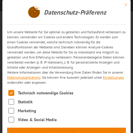
Mit di
Kontakt aufnehmen
DE
Datenschutz-Präferenz
Hinweisgebersysteme
Um unsere Webseite für Sie optimal zu gestalten und fortlaufend verbessern zu
können, verwenden wir Cookies und andere Technologien. Es werden zum
trans-o-flex Hinweisgebersystem
einen Cookies verwendet, welche technisch notwendig für die
Grundfunktionen der Webseite sind. Daneben können Analyse-Cookies
(Whistleblowing)
verwendet werden, um diese Website für Sie so interessant wie möglich zu
gestalten und Ihre Erfahrung zu verbessern. Personenbezogene Daten können
verarbeitet werden (z. B. IP-Adressen), z. B. für personalisierte Anzeigen und
Bei trans-o-flex steht die Förderung einer
Inhalte oder Anzeigen- und Inhaltsmessung.
Weitere Informationen über die Verwendung Ihrer Daten finden Sie in unserer
transparenten Unternehmenskultur an erster
Datenschutzerklärung
.
Sie können Ihre Auswahl jederzeit unter
Einstellungen
widerrufen oder anpassen.
Stelle. Daher ermutigen wir alle, die für unser
Es folgt eine Liste der Service-Gruppen, für die eine Einwilli
Unternehmen tätig sind, uns Missstände
Technisch notwendige Cookies
mitzuteilen.
Statistik
Unsere Hinweisgeber-Plattform bietet allen
Marketing
Video & Social Media
Mitarbeiterinnen und Mitarbeitern der trans-o-
flex Unternehmensgruppe sowie den