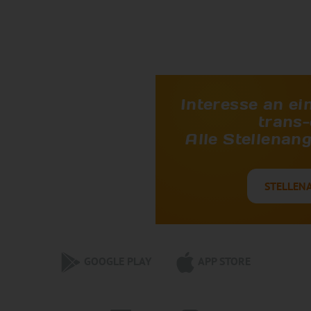
Interesse an ei
trans-
Alle Stellenan
STELLEN
GOOGLE PLAY
APP STORE