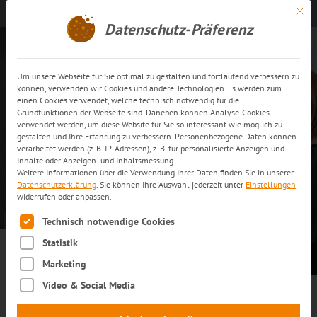
Mit di
Kontakt aufnehmen
DE
Datenschutz-Präferenz
Um unsere Webseite für Sie optimal zu gestalten und fortlaufend verbessern zu
können, verwenden wir Cookies und andere Technologien. Es werden zum
einen Cookies verwendet, welche technisch notwendig für die
Grundfunktionen der Webseite sind. Daneben können Analyse-Cookies
verwendet werden, um diese Website für Sie so interessant wie möglich zu
gestalten und Ihre Erfahrung zu verbessern. Personenbezogene Daten können
verarbeitet werden (z. B. IP-Adressen), z. B. für personalisierte Anzeigen und
Ausbildung bei
trans-o-flex
–
Inhalte oder Anzeigen- und Inhaltsmessung.
Weitere Informationen über die Verwendung Ihrer Daten finden Sie in unserer
DEIN Start ins Berufsleben
Datenschutzerklärung
.
Sie können Ihre Auswahl jederzeit unter
Einstellungen
widerrufen oder anpassen.
Es folgt eine Liste der Service-Gruppen, für die eine Einwilli
Technisch notwendige Cookies
Statistik
Marketing
Video & Social Media