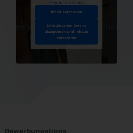
Mehr Informationen
Inhalt entsperren
Erforderlichen Service
akzeptieren und Inhalte
entsperren
Bewerbungstipps