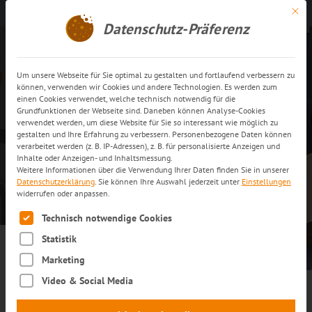
Mit di
Kontakt aufnehmen
DE
Datenschutz-Präferenz
Um unsere Webseite für Sie optimal zu gestalten und fortlaufend verbessern zu
können, verwenden wir Cookies und andere Technologien. Es werden zum
einen Cookies verwendet, welche technisch notwendig für die
Grundfunktionen der Webseite sind. Daneben können Analyse-Cookies
verwendet werden, um diese Website für Sie so interessant wie möglich zu
gestalten und Ihre Erfahrung zu verbessern. Personenbezogene Daten können
verarbeitet werden (z. B. IP-Adressen), z. B. für personalisierte Anzeigen und
Inhalte oder Anzeigen- und Inhaltsmessung.
Für Empfänger:
Weitere Informationen über die Verwendung Ihrer Daten finden Sie in unserer
Abstellerlaubnis erteilen
Datenschutzerklärung
.
Sie können Ihre Auswahl jederzeit unter
Einstellungen
widerrufen oder anpassen.
Es folgt eine Liste der Service-Gruppen, für die eine Einwilli
Technisch notwendige Cookies
Statistik
Marketing
Video & Social Media
Flexibel empfangen – auch bei