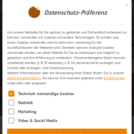
Mit di
Kontakt aufnehmen
DE
Datenschutz-Präferenz
Um unsere Webseite für Sie optimal zu gestalten und fortlaufend verbessern zu
Logistik für Unterhaltungs-
können, verwenden wir Cookies und andere Technologien. Es werden zum
einen Cookies verwendet, welche technisch notwendig für die
und Haushaltselektronik
Grundfunktionen der Webseite sind. Daneben können Analyse-Cookies
verwendet werden, um diese Website für Sie so interessant wie möglich zu
gestalten und Ihre Erfahrung zu verbessern. Personenbezogene Daten können
verarbeitet werden (z. B. IP-Adressen), z. B. für personalisierte Anzeigen und
ANGEBOT ANFORDERN
Inhalte oder Anzeigen- und Inhaltsmessung.
Weitere Informationen über die Verwendung Ihrer Daten finden Sie in unserer
Datenschutzerklärung
.
Sie können Ihre Auswahl jederzeit unter
Einstellungen
widerrufen oder anpassen.
MEHR ERFAHREN
Es folgt eine Liste der Service-Gruppen, für die eine Einwilli
Technisch notwendige Cookies
Statistik
Marketing
Video & Social Media
Die Kombination einer Vielzahl