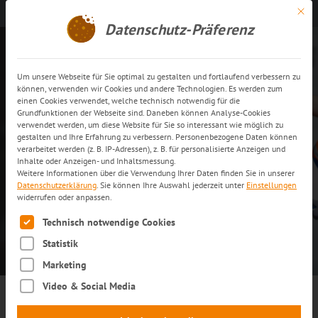
Mit di
Kontakt aufnehmen
DE
Datenschutz-Präferenz
Um unsere Webseite für Sie optimal zu gestalten und fortlaufend verbessern zu
Maßgefertigte Logistik für
können, verwenden wir Cookies und andere Technologien. Es werden zum
einen Cookies verwendet, welche technisch notwendig für die
Ihre Branche
Grundfunktionen der Webseite sind. Daneben können Analyse-Cookies
verwendet werden, um diese Website für Sie so interessant wie möglich zu
gestalten und Ihre Erfahrung zu verbessern. Personenbezogene Daten können
verarbeitet werden (z. B. IP-Adressen), z. B. für personalisierte Anzeigen und
ANGEBOT ANFORDERN
Inhalte oder Anzeigen- und Inhaltsmessung.
Weitere Informationen über die Verwendung Ihrer Daten finden Sie in unserer
Datenschutzerklärung
.
Sie können Ihre Auswahl jederzeit unter
Einstellungen
widerrufen oder anpassen.
MEHR ERFAHREN
Es folgt eine Liste der Service-Gruppen, für die eine Einwilli
Technisch notwendige Cookies
Statistik
Marketing
Video & Social Media
trans-o-flex: das sind mehr als fünf Jahrzehnte