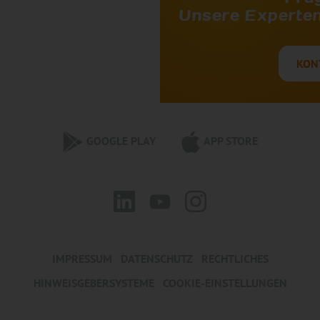
Unsere Experten 
KON
GOOGLE PLAY
APP STORE
IMPRESSUM
DATENSCHUTZ
RECHTLICHES
HINWEISGEBERSYSTEME
COOKIE-EINSTELLUNGEN