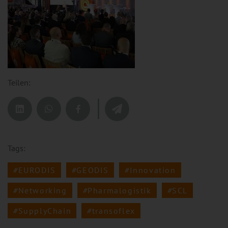
Teilen:
Tags:
EURODIS
GEODIS
Innovation
Networking
Pharmalogistik
SCL
SupplyChain
transoflex