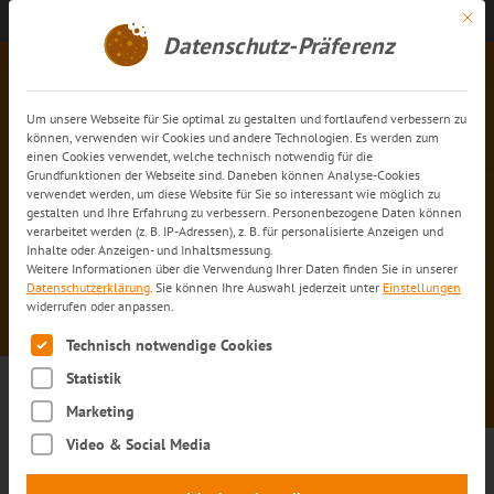
Mit di
Kontakt aufnehmen
DE
Datenschutz-Präferenz
Um unsere Webseite für Sie optimal zu gestalten und fortlaufend verbessern zu
können, verwenden wir Cookies und andere Technologien. Es werden zum
einen Cookies verwendet, welche technisch notwendig für die
Grundfunktionen der Webseite sind. Daneben können Analyse-Cookies
verwendet werden, um diese Website für Sie so interessant wie möglich zu
gestalten und Ihre Erfahrung zu verbessern. Personenbezogene Daten können
15 Tag der Pharmalogistik –
verarbeitet werden (z. B. IP-Adressen), z. B. für personalisierte Anzeigen und
Inhalte oder Anzeigen- und Inhaltsmessung.
traumhaftes Wetter und ein
Weitere Informationen über die Verwendung Ihrer Daten finden Sie in unserer
neuer Besucherrekord.
Datenschutzerklärung
.
Sie können Ihre Auswahl jederzeit unter
Einstellungen
widerrufen oder anpassen.
Es folgt eine Liste der Service-Gruppen, für die eine Einwilli
Technisch notwendige Cookies
Statistik
Marketing
15 Tag der Pharmalogistik –
Video & Social Media
traumhaftes Wetter und ein