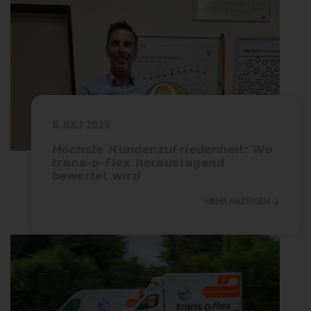
8. JULI 2023
Höchste Kundenzufriedenheit: Wo
trans-o-flex herausragend
bewertet wird
MEHR ANZEIGEN