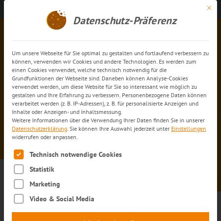
Mit di
Kontakt aufnehmen
DE
Datenschutz-Präferenz
Um unsere Webseite für Sie optimal zu gestalten und fortlaufend verbessern zu
können, verwenden wir Cookies und andere Technologien. Es werden zum
einen Cookies verwendet, welche technisch notwendig für die
Grundfunktionen der Webseite sind. Daneben können Analyse-Cookies
verwendet werden, um diese Website für Sie so interessant wie möglich zu
gestalten und Ihre Erfahrung zu verbessern. Personenbezogene Daten können
trans-o-flex ThermoMed
verarbeitet werden (z. B. IP-Adressen), z. B. für personalisierte Anzeigen und
Inhalte oder Anzeigen- und Inhaltsmessung.
Austria: schneller zustellen
Weitere Informationen über die Verwendung Ihrer Daten finden Sie in unserer
und noch mehr Transparenz
Datenschutzerklärung
.
Sie können Ihre Auswahl jederzeit unter
Einstellungen
widerrufen oder anpassen.
Es folgt eine Liste der Service-Gruppen, für die eine Einwilli
Technisch notwendige Cookies
Statistik
Marketing
trans-o-flex ThermoMed
Video & Social Media
Austria: schneller zustellen