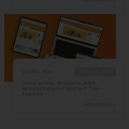
MEHR ANZEIGEN
15. APRIL 2026
TRANS-O-FLEX
trans-o-flex-Magazin: jetzt
komplett digital und mit Top-
Themen
MEHR ANZEIGEN