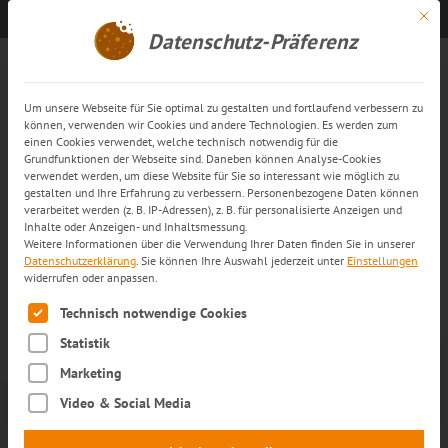
Mit di
Kontakt aufnehmen
DE
Datenschutz-Präferenz
News Archive: Aktive
Temperaturführung
Um unsere Webseite für Sie optimal zu gestalten und fortlaufend verbessern zu
können, verwenden wir Cookies und andere Technologien. Es werden zum
einen Cookies verwendet, welche technisch notwendig für die
Grundfunktionen der Webseite sind. Daneben können Analyse-Cookies
verwendet werden, um diese Website für Sie so interessant wie möglich zu
gestalten und Ihre Erfahrung zu verbessern. Personenbezogene Daten können
verarbeitet werden (z. B. IP-Adressen), z. B. für personalisierte Anzeigen und
Inhalte oder Anzeigen- und Inhaltsmessung.
Weitere Informationen über die Verwendung Ihrer Daten finden Sie in unserer
Datenschutzerklärung
.
Sie können Ihre Auswahl jederzeit unter
Einstellungen
widerrufen oder anpassen.
Es folgt eine Liste der Service-Gruppen, für die eine Einwilli
Technisch notwendige Cookies
Statistik
15. JULI 2026
TRANS-O-FLEX
Marketing
Video & Social Media
Hitzewelle: So schützen Sie Ihre
Produkte vor
Temperaturschäden