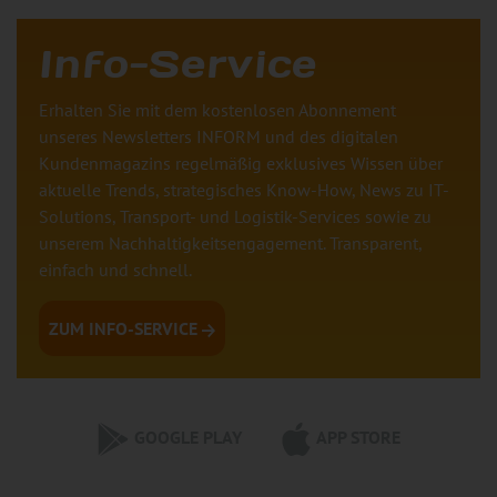
Info-Service
Erhalten Sie mit dem kostenlosen Abonnement
unseres Newsletters INFORM und des digitalen
Kundenmagazins regelmäßig exklusives Wissen über
aktuelle Trends, strategisches Know-How, News zu IT-
Solutions, Transport- und Logistik-Services sowie zu
unserem Nachhaltigkeitsengagement. Transparent,
einfach und schnell.
ZUM INFO-SERVICE
GOOGLE PLAY
APP STORE