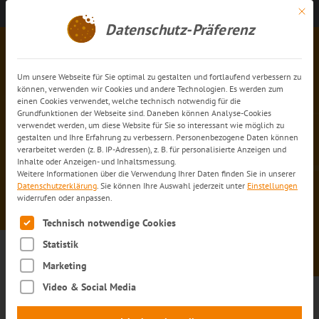
Mit di
Kontakt aufnehmen
DE
Datenschutz-Präferenz
Um unsere Webseite für Sie optimal zu gestalten und fortlaufend verbessern zu
können, verwenden wir Cookies und andere Technologien. Es werden zum
einen Cookies verwendet, welche technisch notwendig für die
Grundfunktionen der Webseite sind. Daneben können Analyse-Cookies
verwendet werden, um diese Website für Sie so interessant wie möglich zu
gestalten und Ihre Erfahrung zu verbessern. Personenbezogene Daten können
Nachhaltig und ausfallsicher:
verarbeitet werden (z. B. IP-Adressen), z. B. für personalisierte Anzeigen und
Inhalte oder Anzeigen- und Inhaltsmessung.
trans-o-flex nimmt neuen
Weitere Informationen über die Verwendung Ihrer Daten finden Sie in unserer
Standort in Bayern in Betrieb
Datenschutzerklärung
.
Sie können Ihre Auswahl jederzeit unter
Einstellungen
widerrufen oder anpassen.
Es folgt eine Liste der Service-Gruppen, für die eine Einwilli
Technisch notwendige Cookies
Statistik
Marketing
Nachhaltig und ausfallsicher:
Video & Social Media
trans-o-flex nimmt neuen