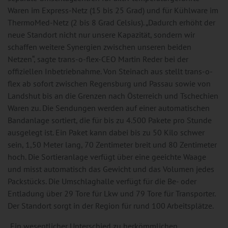
Waren im Express-Netz (15 bis 25 Grad) und für Kühlware im
ThermoMed-Netz (2 bis 8 Grad Celsius). „Dadurch erhöht der
neue Standort nicht nur unsere Kapazität, sondern wir
schaffen weitere Synergien zwischen unseren beiden
Netzen“, sagte trans-o-flex-CEO Martin Reder bei der
offiziellen Inbetriebnahme. Von Steinach aus stellt trans-o-
flex ab sofort zwischen Regensburg und Passau sowie von
Landshut bis an die Grenzen nach Österreich und Tschechien
Waren zu. Die Sendungen werden auf einer automatischen
Bandanlage sortiert, die für bis zu 4.500 Pakete pro Stunde
ausgelegt ist. Ein Paket kann dabei bis zu 50 Kilo schwer
sein, 1,50 Meter lang, 70 Zentimeter breit und 80 Zentimeter
hoch. Die Sortieranlage verfügt über eine geeichte Waage
und misst automatisch das Gewicht und das Volumen jedes
Packstücks. Die Umschlaghalle verfügt für die Be- oder
Entladung über 29 Tore für Lkw und 79 Tore für Transporter.
Der Standort sorgt in der Region für rund 100 Arbeitsplätze.
„Ein wesentlicher Unterschied zu herkömmlichen